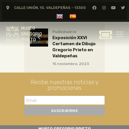
CALLE UNIÓN, 10. VALDEPEÑAS - 13300
MUSEO
GREGORIO
MUSEO
PRIETO
Published in
GREGORIO
Exposición XXVI
PRIETO
Certamen de Dibujo
GREGORIO PRIETO
Gregorio Prieto en
MUSEO
Valdepeñas
15 noviembre, 2023
ARCHIVO
CERTAMEN DE DIBUJO
Recibe nuestras noticias y
FUNDACIÓN
promociones
TIENDA
NOTICIAS