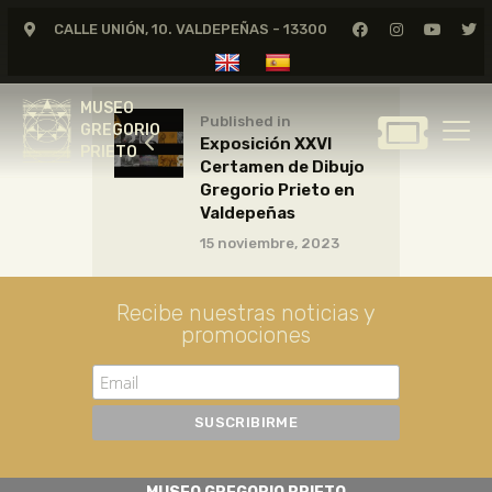
CALLE UNIÓN, 10. VALDEPEÑAS - 13300
MUSEO
GREGORIO
MUSEO
PRIETO
Published in
GREGORIO
Exposición XXVI
PRIETO
Certamen de Dibujo
GREGORIO PRIETO
Gregorio Prieto en
MUSEO
Valdepeñas
15 noviembre, 2023
ARCHIVO
CERTAMEN DE DIBUJO
Recibe nuestras noticias y
FUNDACIÓN
promociones
TIENDA
NOTICIAS