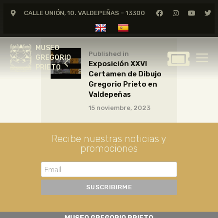
CALLE UNIÓN, 10. VALDEPEÑAS - 13300
MUSEO
GREGORIO
MUSEO
PRIETO
Published in
GREGORIO
Exposición XXVI
PRIETO
Certamen de Dibujo
GREGORIO PRIETO
Gregorio Prieto en
MUSEO
Valdepeñas
15 noviembre, 2023
ARCHIVO
CERTAMEN DE DIBUJO
Recibe nuestras noticias y
FUNDACIÓN
promociones
TIENDA
NOTICIAS