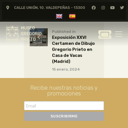
CALLE UNIÓN, 10. VALDEPEÑAS - 13300
MUSEO
GREGORIO
MUSEO
PRIETO
Published in
GREGORIO
Exposición XXVI
PRIETO
Certamen de Dibujo
GREGORIO PRIETO
Gregorio Prieto en
MUSEO
Casa de Vacas
(Madrid)
ARCHIVO
15 enero, 2024
CERTAMEN DE DIBUJO
FUNDACIÓN
Recibe nuestras noticias y
TIENDA
promociones
NOTICIAS