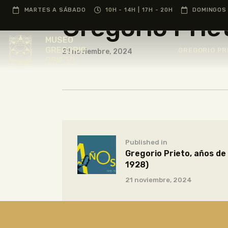
MARTES A SÁBADO
10H - 14H | 17H - 20H
DOMINGOS 
Gregorio Prie
MUSEO
GREGORIO
GREGORIO PR
21 noviembre, 2024
PRIETO
Published in
Gregorio Prieto, años de
1928)
21 noviembre, 2024