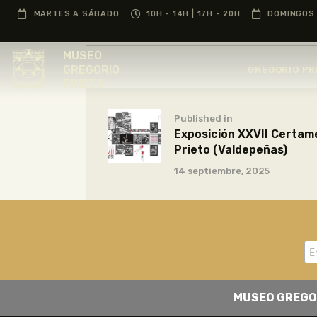
MARTES A SÁBADO
10H - 14H | 17H - 20H
DOMINGOS 
MUSEO
GREGORIO
GREGORIO PR
PRIETO
Published in
Exposición XXVII Certame
Prieto (Valdepeñas)
14 septiembre, 2025
MUSEO GREGO