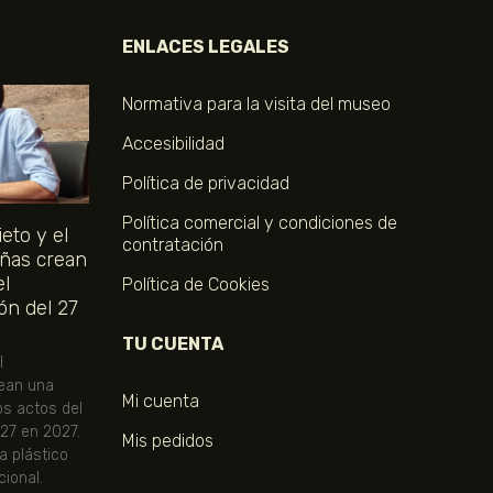
ENLACES LEGALES
Normativa para la visita del museo
Accesibilidad
Política de privacidad
Política comercial y condiciones de
eto y el
contratación
ñas crean
el
Política de Cookies
ón del 27
TU CUENTA
l
ean una
Mi cuenta
os actos del
 27 en 2027.
Mis pedidos
ta plástico
ional.