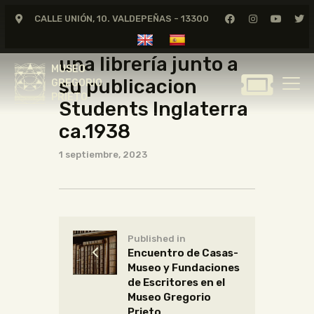
Gregorio Prieto en una librería junto a su publicacion Students
CALLE UNIÓN, 10. VALDEPEÑAS - 13300
Inglaterra ca.1938
Gregorio Prieto en
MUSEO
GREGORIO
una librería junto a
MUSEO
PRIETO
su publicacion
GREGORIO
PRIETO
Students Inglaterra
GREGORIO PRIETO
ca.1938
MUSEO
1 septiembre, 2023
ARCHIVO
CERTAMEN DE DIBUJO
FUNDACIÓN
TIENDA
Published in
NOTICIAS
Encuentro de Casas-
Museo y Fundaciones
de Escritores en el
Museo Gregorio
Prieto