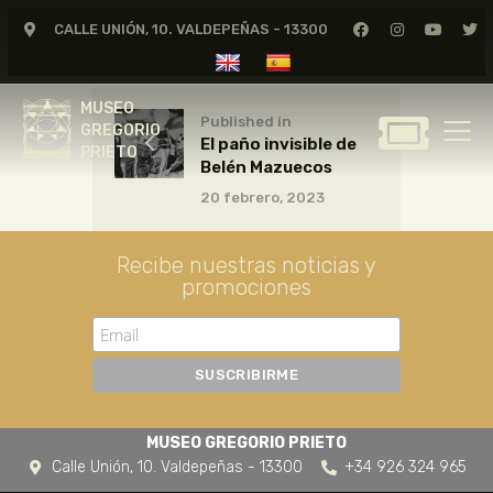
CALLE UNIÓN, 10. VALDEPEÑAS - 13300
MUSEO
GREGORIO
MUSEO
PRIETO
Published in
GREGORIO
El paño invisible de
PRIETO
Belén Mazuecos
GREGORIO PRIETO
20 febrero, 2023
MUSEO
ARCHIVO
Recibe nuestras noticias y
CERTAMEN DE DIBUJO
promociones
FUNDACIÓN
TIENDA
NOTICIAS
MUSEO GREGORIO PRIETO
Calle Unión, 10. Valdepeñas - 13300
+34 926 324 965