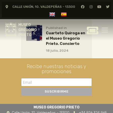
CALLE UNIÓN, 10. VALDEPEÑAS - 13300
MUSEO
GREGORIO
MUSEO
PRIETO
Published in
GREGORIO
Cuarteto Quiroga en
PRIETO
el Museo Gregorio
GREGORIO PRIETO
Prieto. Concierto
MUSEO
18 julio, 2024
ARCHIVO
CERTAMEN DE DIBUJO
Recibe nuestras noticias y
promociones
FUNDACIÓN
TIENDA
NOTICIAS
MUSEO GREGORIO PRIETO
Calle Unión, 10. Valdepeñas - 13300
+34 926 324 965