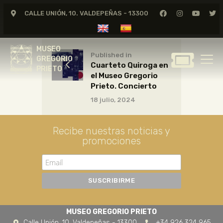
CALLE UNIÓN, 10. VALDEPEÑAS - 13300
MUSEO
GREGORIO
MUSEO
PRIETO
Published in
GREGORIO
Cuarteto Quiroga en
PRIETO
el Museo Gregorio
GREGORIO PRIETO
Prieto. Concierto
MUSEO
18 julio, 2024
ARCHIVO
CERTAMEN DE DIBUJO
Recibe nuestras noticias y
promociones
FUNDACIÓN
TIENDA
NOTICIAS
MUSEO GREGORIO PRIETO
Calle Unión, 10. Valdepeñas - 13300
+34 926 324 965