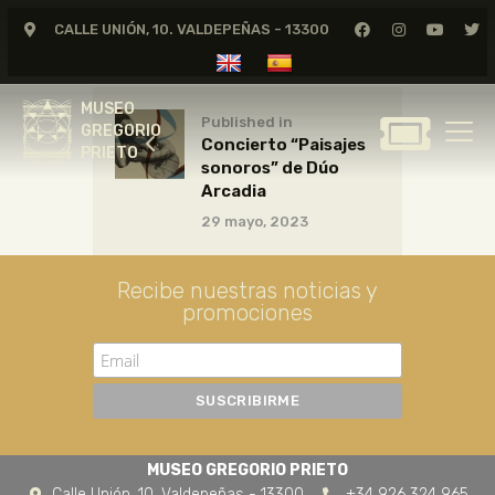
CALLE UNIÓN, 10. VALDEPEÑAS - 13300
MUSEO
GREGORIO
MUSEO
PRIETO
Published in
GREGORIO
Concierto “Paisajes
PRIETO
sonoros” de Dúo
GREGORIO PRIETO
Arcadia
MUSEO
29 mayo, 2023
ARCHIVO
CERTAMEN DE DIBUJO
Recibe nuestras noticias y
promociones
FUNDACIÓN
TIENDA
NOTICIAS
MUSEO GREGORIO PRIETO
Calle Unión, 10. Valdepeñas - 13300
+34 926 324 965