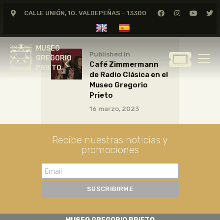
CALLE UNIÓN, 10. VALDEPEÑAS - 13300
MUSEO
GREGORIO
MUSEO
PRIETO
Published in
GREGORIO
Café Zimmermann
PRIETO
de Radio Clásica en el
GREGORIO PRIETO
Museo Gregorio
MUSEO
Prieto
16 marzo, 2023
ARCHIVO
CERTAMEN DE DIBUJO
Recibe nuestras noticias y
FUNDACIÓN
promociones
TIENDA
NOTICIAS