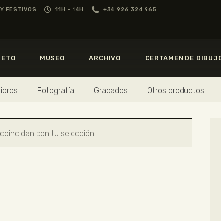
GREGORIO PRIETO
Y FESTIVOS
11H - 14H
+34 926 324 965
MUSEO
MUSEO
GREGORIO
PRIETO
IETO
MUSEO
ARCHIVO
CERTAMEN DE DIBUJ
ARCHIVO
CERTAMEN DE
Libros
Fotografía
Grabados
Otros productos
DIBUJO
oincidan con tu selección.
FUNDACIÓN
TIENDA
NOTICIAS