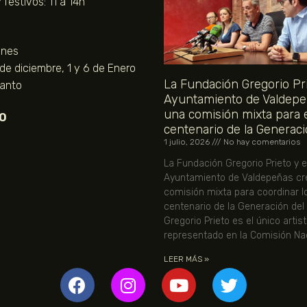
festivos: 11 a 14h
unes
 de diciembre, 1 y 6 de Enero
La Fundación Gregorio Pri
Santo
Ayuntamiento de Valdepe
una comisión mixta para 
O
centenario de la Generaci
1 julio, 2026
No hay comentarios
La Fundación Gregorio Prieto y e
Ayuntamiento de Valdepeñas cr
comisión mixta para coordinar l
centenario de la Generación del
Gregorio Prieto es el único artis
representado en la Comisión Nac
LEER MÁS »