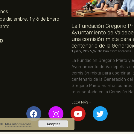
unes
 de diciembre, 1 y 6 de Enero
La Fundación Gregorio Pri
Santo
Ayuntamiento de Valdepe
una comisión mixta para 
O
centenario de la Generaci
1 julio, 2026
No hay comentarios
La Fundación Gregorio Prieto y e
Ayuntamiento de Valdepeñas cr
comisión mixta para coordinar l
centenario de la Generación del
Gregorio Prieto es el único artis
representado en la Comisión Nac
LEER MÁS »
Aceptar
web.
Más información