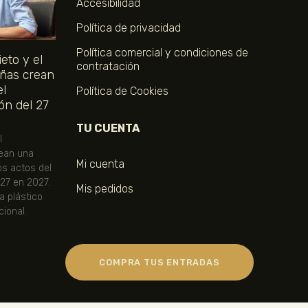
Accesibilidad
Política de privacidad
Política comercial y condiciones de
eto y el
contratación
ñas crean
el
Política de Cookies
ón del 27
TU CUENTA
l
ean una
Mi cuenta
os actos del
 27 en 2027.
Mis pedidos
ta plástico
ional.
COMPRA TUS ENTRADAS