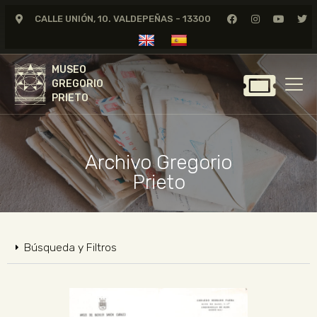
CALLE UNIÓN, 10. VALDEPEÑAS - 13300
MUSEO
GREGORIO
MUSEO
PRIETO
GREGORIO
PRIETO
GREGORIO PRIETO
MUSEO
Archivo Gregorio
ARCHIVO
Prieto
CERTAMEN DE DIBUJO
FUNDACIÓN
TIENDA
Búsqueda y Filtros
NOTICIAS