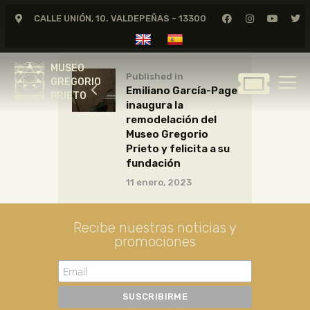
CALLE UNIÓN, 10. VALDEPEÑAS - 13300
MUSEO
GREGORIO
MUSEO
PRIETO
Published in
GREGORIO
Emiliano García-Page
PRIETO
inaugura la
GREGORIO PRIETO
remodelación del
MUSEO
Museo Gregorio
Prieto y felicita a su
ARCHIVO
fundación
CERTAMEN DE DIBUJO
11 enero, 2023
FUNDACIÓN
TIENDA
Recibe nuestras noticias y
promociones
NOTICIAS