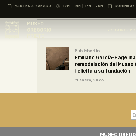
MARTES A SÁBADO
10H - 14H | 17H - 20H
DOMINGOS 
MUSEO
GREGORIO
GREGORIO PR
PRIETO
Published in
Emiliano García-Page ina
remodelación del Museo 
felicita a su fundación
11 enero, 2023
MUSEO GREGO