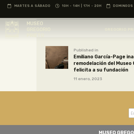
MARTES A SÁBADO
10H - 14H | 17H - 20H
DOMINGOS 
MUSEO
GREGORIO
GREGORIO PR
PRIETO
Published in
Emiliano García-Page ina
remodelación del Museo 
felicita a su fundación
11 enero, 2023
MUSEO GREGO