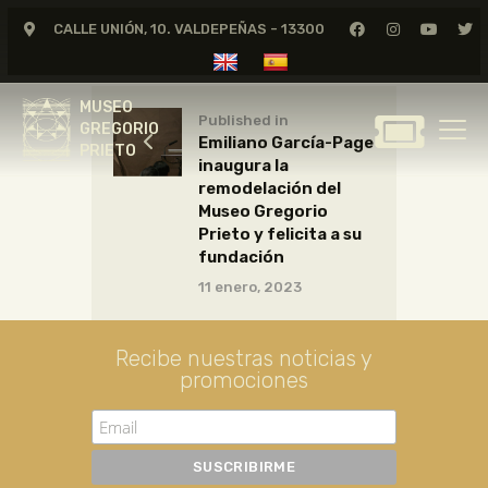
CALLE UNIÓN, 10. VALDEPEÑAS - 13300
MUSEO
GREGORIO
MUSEO
PRIETO
Published in
GREGORIO
Emiliano García-Page
PRIETO
inaugura la
GREGORIO PRIETO
remodelación del
MUSEO
Museo Gregorio
Prieto y felicita a su
ARCHIVO
fundación
CERTAMEN DE DIBUJO
11 enero, 2023
FUNDACIÓN
TIENDA
Recibe nuestras noticias y
promociones
NOTICIAS