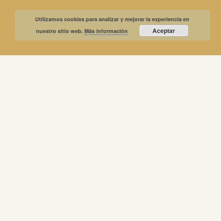
Utilizamos cookies para analizar y mejorar la experiencia en
Aceptar
nuestro sitio web.
Más información
Recibe nuestras noticias y
promociones