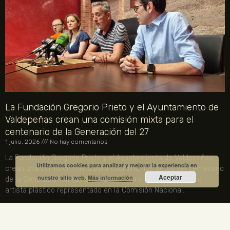
La Fundación Gregorio Prieto y el Ayuntamiento de
Valdepeñas crean una comisión mixta para el
centenario de la Generación del 27
1 julio, 2026
No hay comentarios
La Fundación Gregorio Prieto y el Ayuntamiento de Valdepeñas
Utilizamos cookies para analizar y mejorar la experiencia en
crean una comisión mixta para coordinar los actos del centenario
Aceptar
nuestro sitio web.
Más información
de la Generación del 27 en 2027. Gregorio Prieto es el único
artista plástico representado en la Comisión Nacional.
LEER MÁS »
ENLACES LEGALES