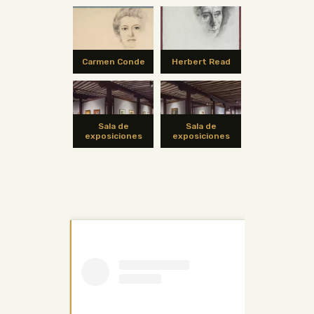
Alba)
Carmen Conde
Herbert Read
Sala de
Sala de
exposiciones
exposiciones