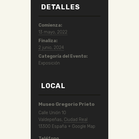
DETALLES
Comienza:
13 mayo, 2022
Finaliza:
2 junio, 2024
Categoría del Evento:
Exposición
LOCAL
Museo Gregorio Prieto
Calle Unión 10
Valdepeñas
,
Ciudad Real
13300
España
+ Google Map
Teléfono