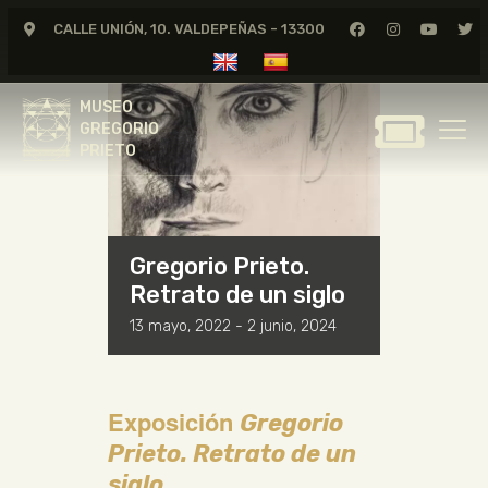
CALLE UNIÓN, 10. VALDEPEÑAS - 13300
<< All Events
MUSEO
GREGORIO
MUSEO
PRIETO
GREGORIO
PRIETO
GREGORIO PRIETO
MUSEO
ARCHIVO
Gregorio Prieto.
CERTAMEN DE DIBUJO
Retrato de un siglo
FUNDACIÓN
13 mayo, 2022
-
2 junio, 2024
TIENDA
NOTICIAS
Exposición
Gregorio
Prieto. Retrato de un
siglo