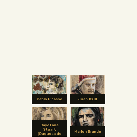
Pablo Picasso
Juan XXIII
Cayetana
Stuart
Marlon Brando
(Duquesa de