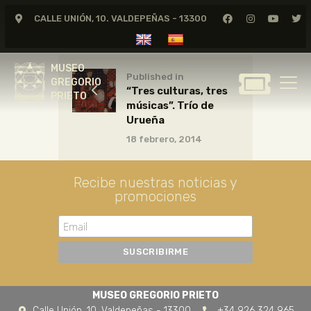
CALLE UNIÓN, 10. VALDEPEÑAS - 13300
MUSEO
GREGORIO
MUSEO
PRIETO
Published in
GREGORIO
“Tres culturas, tres
PRIETO
músicas”. Trío de
GREGORIO PRIETO
Urueña
MUSEO
18 febrero, 2014
ARCHIVO
CERTAMEN DE DIBUJO
Recibe nuestras noticias y
promociones
FUNDACIÓN
TIENDA
NOTICIAS
MUSEO GREGORIO PRIETO
Calle Unión, 10. Valdepeñas - 13300
+34 926 324 965