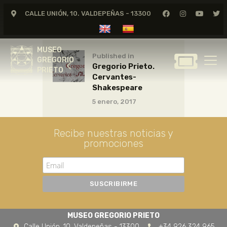
CALLE UNIÓN, 10. VALDEPEÑAS - 13300
MUSEO
GREGORIO
MUSEO
PRIETO
Published in
GREGORIO
Gregorio Prieto.
PRIETO
Cervantes-
GREGORIO PRIETO
Shakespeare
MUSEO
5 enero, 2017
ARCHIVO
CERTAMEN DE DIBUJO
Recibe nuestras noticias y
promociones
FUNDACIÓN
TIENDA
NOTICIAS
MUSEO GREGORIO PRIETO
Calle Unión, 10. Valdepeñas - 13300
+34 926 324 965