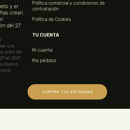
Política comercial y condiciones de
eto y el
contratación
ñas crean
el
Política de Cookies
ón del 27
TU CUENTA
l
ean una
Mi cuenta
os actos del
 27 en 2027.
Mis pedidos
ta plástico
ional.
COMPRA TUS ENTRADAS