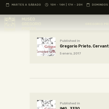
MARTES A SÁBADO
10H - 14H | 17H - 20H
DOMINGOS 
MUSEO
GREGORIO
GREGORIO PR
PRIETO
Published in
Gregorio Prieto. Cerva
5 enero, 2017
Published in
IMG_3330