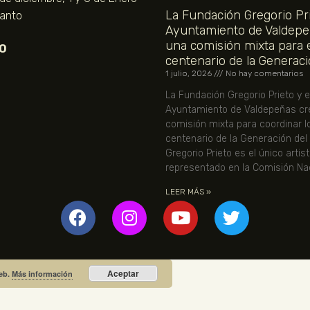
La Fundación Gregorio Pri
Santo
Ayuntamiento de Valdepe
una comisión mixta para 
O
centenario de la Generaci
1 julio, 2026
No hay comentarios
La Fundación Gregorio Prieto y e
Ayuntamiento de Valdepeñas cr
comisión mixta para coordinar l
centenario de la Generación del
Gregorio Prieto es el único artis
representado en la Comisión Nac
LEER MÁS »
Aceptar
web.
Más información