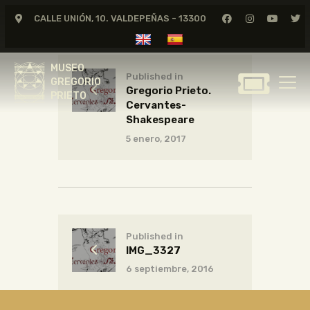
CALLE UNIÓN, 10. VALDEPEÑAS - 13300
MUSEO
GREGORIO
MUSEO
PRIETO
Published in
GREGORIO
Gregorio Prieto.
PRIETO
Cervantes-
GREGORIO PRIETO
Shakespeare
MUSEO
5 enero, 2017
ARCHIVO
CERTAMEN DE DIBUJO
FUNDACIÓN
TIENDA
Published in
NOTICIAS
IMG_3327
6 septiembre, 2016