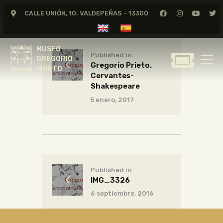
CALLE UNIÓN, 10. VALDEPEÑAS - 13300
MUSEO
GREGORIO
MUSEO
PRIETO
Published in
GREGORIO
Gregorio Prieto.
PRIETO
Cervantes-
GREGORIO PRIETO
Shakespeare
MUSEO
5 enero, 2017
ARCHIVO
CERTAMEN DE DIBUJO
FUNDACIÓN
TIENDA
Published in
NOTICIAS
IMG_3326
6 septiembre, 2016