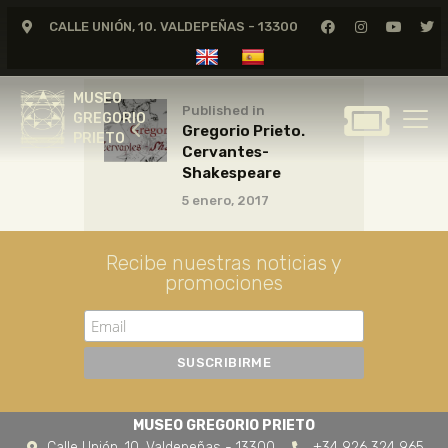
CALLE UNIÓN, 10. VALDEPEÑAS - 13300
MUSEO
GREGORIO
MUSEO
PRIETO
Published in
GREGORIO
Gregorio Prieto.
PRIETO
Cervantes-
GREGORIO PRIETO
Shakespeare
MUSEO
5 enero, 2017
ARCHIVO
CERTAMEN DE DIBUJO
Recibe nuestras noticias y
promociones
FUNDACIÓN
TIENDA
NOTICIAS
MUSEO GREGORIO PRIETO
Calle Unión, 10. Valdepeñas - 13300
+34 926 324 965