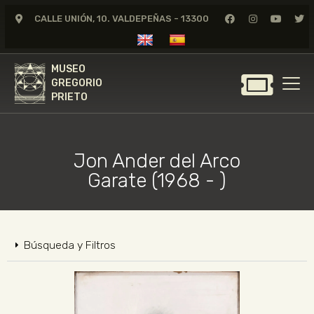
CALLE UNIÓN, 10. VALDEPEÑAS - 13300
MUSEO
GREGORIO
MUSEO
PRIETO
GREGORIO
PRIETO
GREGORIO PRIETO
MUSEO
Jon Ander del Arco
ARCHIVO
Garate (1968 - )
CERTAMEN DE DIBUJO
FUNDACIÓN
TIENDA
Búsqueda y Filtros
NOTICIAS