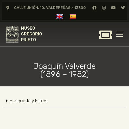
CALLE UNIÓN, 10. VALDEPEÑAS - 13300
MUSEO
GREGORIO
MUSEO
PRIETO
GREGORIO
PRIETO
GREGORIO PRIETO
MUSEO
Joaquín Valverde
ARCHIVO
(1896 – 1982)
CERTAMEN DE DIBUJO
FUNDACIÓN
TIENDA
Búsqueda y Filtros
NOTICIAS