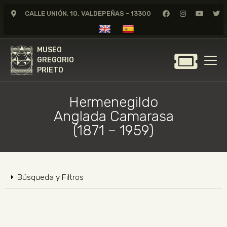
CALLE UNIÓN, 10. VALDEPEÑAS - 13300
MUSEO
GREGORIO
MUSEO
PRIETO
GREGORIO
PRIETO
GREGORIO PRIETO
MUSEO
Hermenegildo
Anglada Camarasa
ARCHIVO
(1871 – 1959)
CERTAMEN DE DIBUJO
FUNDACIÓN
TIENDA
Búsqueda y Filtros
NOTICIAS