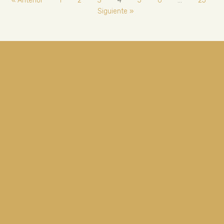
« Anterior
1
2
3
4
5
6
…
25
Siguiente »