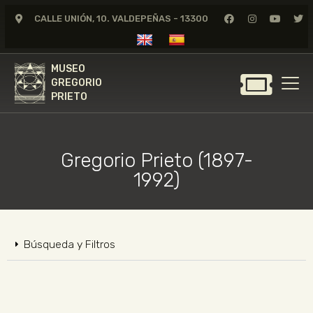
CALLE UNIÓN, 10. VALDEPEÑAS - 13300
MUSEO
GREGORIO
MUSEO
PRIETO
GREGORIO
PRIETO
GREGORIO PRIETO
MUSEO
Gregorio Prieto (1897-
ARCHIVO
1992)
CERTAMEN DE DIBUJO
FUNDACIÓN
TIENDA
Búsqueda y Filtros
NOTICIAS