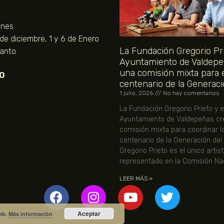
unes
 de diciembre, 1 y 6 de Enero
La Fundación Gregorio Pri
Santo
Ayuntamiento de Valdepe
una comisión mixta para 
O
centenario de la Generaci
1 julio, 2026
No hay comentarios
La Fundación Gregorio Prieto y e
Ayuntamiento de Valdepeñas cr
comisión mixta para coordinar l
centenario de la Generación del
Gregorio Prieto es el único artis
representado en la Comisión Nac
LEER MÁS »
Aceptar
web.
Más información