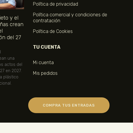
Política de privacidad
Política comercial y condiciones de
eto y el
contratación
ñas crean
el
Política de Cookies
ón del 27
TU CUENTA
l
ean una
Mi cuenta
os actos del
 27 en 2027.
Mis pedidos
ta plástico
ional.
COMPRA TUS ENTRADAS