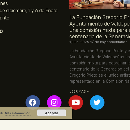
unes
 de diciembre, 1 y 6 de Enero
La Fundación Gregorio Pri
Santo
Ayuntamiento de Valdepe
una comisión mixta para 
O
centenario de la Generaci
1 julio, 2026
No hay comentarios
La Fundación Gregorio Prieto y e
Ayuntamiento de Valdepeñas cr
comisión mixta para coordinar l
centenario de la Generación del
Gregorio Prieto es el único artis
representado en la Comisión Nac
LEER MÁS »
Aceptar
web.
Más información