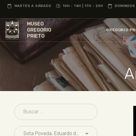
MARTES A SÁBADO
10H - 14H | 17H - 20H
DOMINGOS 
MUSEO
GREGORIO
GREGORIO PR
PRIETO
A