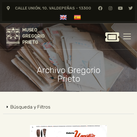
CALLE UNIÓN, 10. VALDEPEÑAS - 13300
MUSEO
GREGORIO
MUSEO
PRIETO
GREGORIO
PRIETO
GREGORIO PRIETO
MUSEO
Archivo Gregorio
ARCHIVO
Prieto
CERTAMEN DE DIBUJO
FUNDACIÓN
TIENDA
Búsqueda y Filtros
NOTICIAS