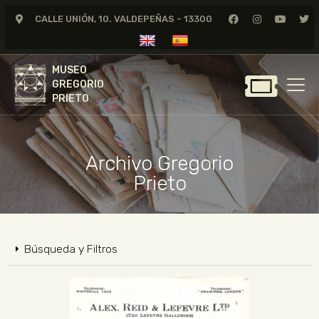
CALLE UNIÓN, 10. VALDEPEÑAS - 13300
MUSEO
GREGORIO
MUSEO
PRIETO
GREGORIO
PRIETO
GREGORIO PRIETO
MUSEO
Archivo Gregorio
ARCHIVO
Prieto
CERTAMEN DE DIBUJO
FUNDACIÓN
TIENDA
Búsqueda y Filtros
NOTICIAS