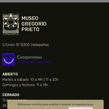
MUSEO
GREGORIO
PRIETO
C/Unión 10 13300 Valdepeñas
ABIERTO
Martes a sábado: 10 a 14h | 17 a 20h
Domingos y festivos: 11 a 14h
CERRADO
Todos los lunes
Utilizamos cookies para analizar y mejorar la experiencia en
24, 25 y 31 de diciembre, 1 y 6 de Enero y Viernes Santo