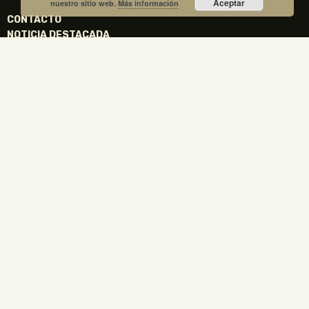
Aceptar
nuestro sitio web.
Más información
CONTACTO
NOTICIA DESTACADA
La Fundación Gregorio Prieto y el Ayuntamiento de
Valdepeñas crean una comisión mixta para el
centenario de la Generación del 27
1 julio, 2026
No hay comentarios
La Fundación Gregorio Prieto y el Ayuntamiento de Valdepeñas
crean una comisión mixta para coordinar los actos del centenario