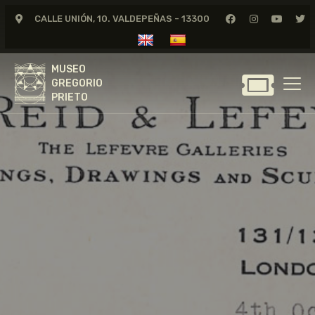
CALLE UNIÓN, 10. VALDEPEÑAS - 13300
MUSEO
GREGORIO
MUSEO
PRIETO
GREGORIO
PRIETO
GREGORIO PRIETO
MUSEO
ARCHIVO
CERTAMEN DE DIBUJO
FUNDACIÓN
TIENDA
NOTICIAS