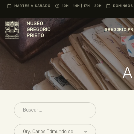
MARTES A SÁBADO
10H - 14H | 17H - 20H
DOMINGOS 
MUSEO
GREGORIO
GREGORIO PR
PRIETO
A