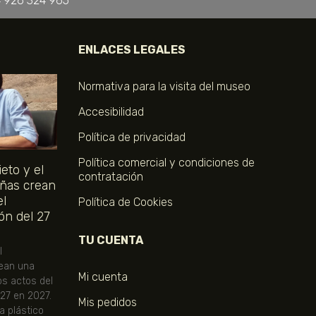
 926 324 965
ENLACES LEGALES
Normativa para la visita del museo
Accesibilidad
Política de privacidad
Política comercial y condiciones de
eto y el
contratación
ñas crean
el
Política de Cookies
ón del 27
TU CUENTA
l
ean una
Mi cuenta
os actos del
 27 en 2027.
Mis pedidos
ta plástico