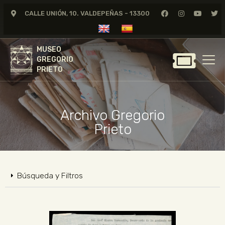
CALLE UNIÓN, 10. VALDEPEÑAS - 13300
MUSEO
GREGORIO
MUSEO
PRIETO
GREGORIO
PRIETO
GREGORIO PRIETO
MUSEO
Archivo Gregorio
ARCHIVO
Prieto
CERTAMEN DE DIBUJO
FUNDACIÓN
TIENDA
Búsqueda y Filtros
NOTICIAS