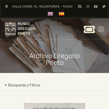
CALLE UNIÓN, 10. VALDEPEÑAS - 13300
MUSEO
GREGORIO
MUSEO
PRIETO
GREGORIO
PRIETO
GREGORIO PRIETO
MUSEO
Archivo Gregorio
ARCHIVO
Prieto
CERTAMEN DE DIBUJO
FUNDACIÓN
TIENDA
Búsqueda y Filtros
NOTICIAS