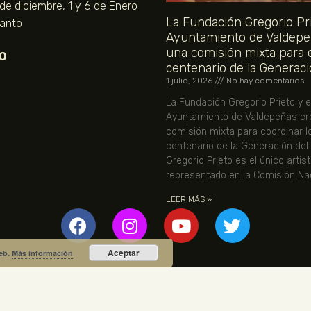
 de diciembre, 1 y 6 de Enero
La Fundación Gregorio Pri
Santo
Ayuntamiento de Valdepe
una comisión mixta para 
O
centenario de la Generaci
1 julio, 2026
No hay comentarios
La Fundación Gregorio Prieto y e
Ayuntamiento de Valdepeñas cr
comisión mixta para coordinar l
centenario de la Generación del
Gregorio Prieto es el único artis
representado en la Comisión Nac
LEER MÁS »
Aceptar
web.
Más información