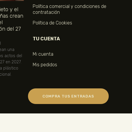
Política comercial y condiciones de
eto y el
contratación
ñas crean
el
Política de Cookies
ón del 27
TU CUENTA
l
ean una
Mi cuenta
os actos del
 27 en 2027.
Mis pedidos
ta plástico
ional.
COMPRA TUS ENTRADAS