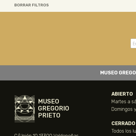
BORRAR FILTROS
MUSEO GREGO
ABIERTO
MUSEO
Martes a sá
GREGORIO
Domingos y 
PRIETO
CERRADO
Todos los l
C/Unión 10 13300 Valdepeñas