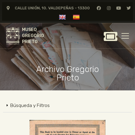
CALLE UNIÓN, 10. VALDEPEÑAS - 13300
MUSEO
GREGORIO
MUSEO
PRIETO
GREGORIO
PRIETO
GREGORIO PRIETO
MUSEO
Archivo Gregorio
ARCHIVO
Prieto
CERTAMEN DE DIBUJO
FUNDACIÓN
TIENDA
Búsqueda y Filtros
NOTICIAS