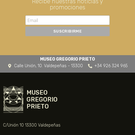
Recibe nuestras noticias y
promociones
MUSEO GREGORIO PRIETO
Calle Unión, 10. Valdepeñas - 13300
+34 926 324 965
MUSEO
GREGORIO
PRIETO
C/Unión 10 13300 Valdepeñas