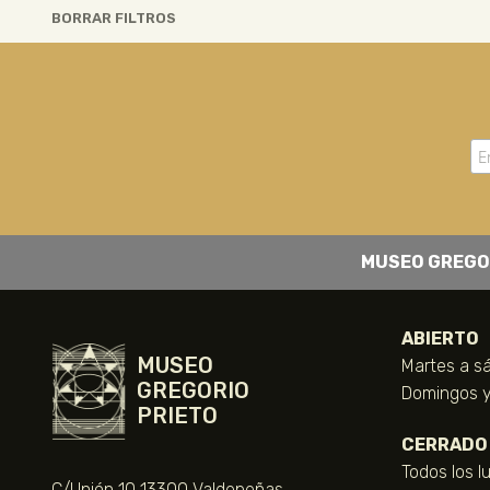
BORRAR FILTROS
MUSEO GREGO
ABIERTO
MUSEO
Martes a sá
GREGORIO
Domingos y 
PRIETO
CERRADO
Todos los l
C/Unión 10 13300 Valdepeñas