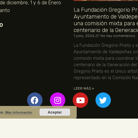
 de diciembre, 1 y 6 de Enero
La Fundación Gregorio Pri
Santo
Ayuntamiento de Valdepe
una comisión mixta para 
O
centenario de la Generaci
1 julio, 2026
No hay comentarios
La Fundación Gregorio Prieto y e
Ayuntamiento de Valdepeñas cr
comisión mixta para coordinar l
centenario de la Generación del
Gregorio Prieto es el único artis
representado en la Comisión Nac
LEER MÁS »
Aceptar
web.
Más información