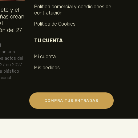
Política comercial y condiciones de
eto y el
contratación
ñas crean
el
Política de Cookies
ón del 27
TU CUENTA
l
ean una
Mi cuenta
os actos del
 27 en 2027.
Mis pedidos
ta plástico
ional.
COMPRA TUS ENTRADAS