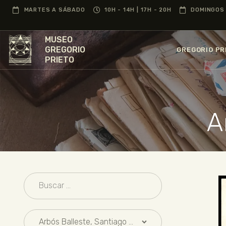
MARTES A SÁBADO
10H - 14H | 17H - 20H
DOMINGOS 
MUSEO
GREGORIO
GREGORIO PR
PRIETO
A