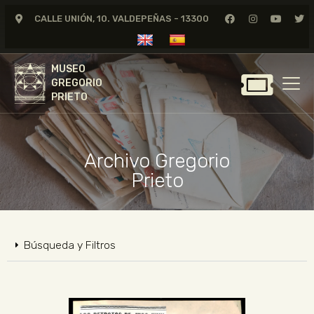
CALLE UNIÓN, 10. VALDEPEÑAS - 13300
MUSEO
GREGORIO
MUSEO
PRIETO
GREGORIO
PRIETO
GREGORIO PRIETO
MUSEO
Archivo Gregorio
ARCHIVO
Prieto
CERTAMEN DE DIBUJO
FUNDACIÓN
TIENDA
Búsqueda y Filtros
NOTICIAS