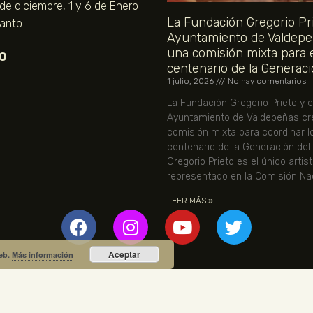
 de diciembre, 1 y 6 de Enero
La Fundación Gregorio Pri
Santo
Ayuntamiento de Valdepe
una comisión mixta para 
O
centenario de la Generaci
1 julio, 2026
No hay comentarios
La Fundación Gregorio Prieto y e
Ayuntamiento de Valdepeñas cr
comisión mixta para coordinar l
centenario de la Generación del
Gregorio Prieto es el único artis
representado en la Comisión Nac
LEER MÁS »
Aceptar
web.
Más información