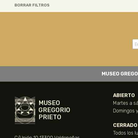
BORRAR FILTROS
MUSEO GREGO
ABIERTO
MUSEO
Martes a sá
GREGORIO
Domingos y 
PRIETO
CERRADO
Todos los l
C/Unión 10 13300 Valdepeñas