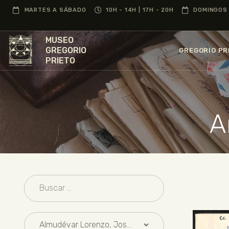
MARTES A SÁBADO
10H - 14H | 17H - 20H
DOMINGOS 
MUSEO
GREGORIO
GREGORIO PR
PRIETO
A