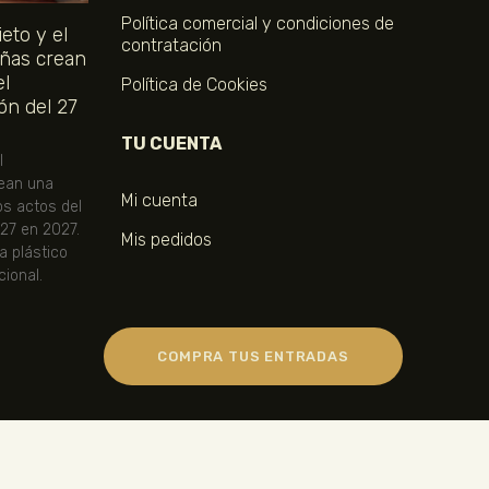
Política comercial y condiciones de
eto y el
contratación
ñas crean
el
Política de Cookies
ón del 27
TU CUENTA
l
ean una
Mi cuenta
os actos del
 27 en 2027.
Mis pedidos
ta plástico
ional.
COMPRA TUS ENTRADAS