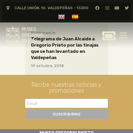
CALLE UNIÓN, 10. VALDEPEÑAS - 13300
MUSEO
GREGORIO
MUSEO
PRIETO
Published in
GREGORIO
Telegrama de Juan Alcaide a
PRIETO
Gregorio Prieto por las tinajas
GREGORIO PRIETO
que se han levantado en
MUSEO
Valdepeñas
19 octubre, 2018
ARCHIVO
CERTAMEN DE DIBUJO
Recibe nuestras noticias y
FUNDACIÓN
promociones
TIENDA
NOTICIAS