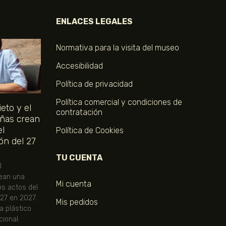
ENLACES LEGALES
Normativa para la visita del museo
Accesibilidad
Política de privacidad
Política comercial y condiciones de
eto y el
contratación
ñas crean
el
Política de Cookies
ón del 27
TU CUENTA
l
ean una
Mi cuenta
os actos del
 27 en 2027.
Mis pedidos
ta plástico
ional.