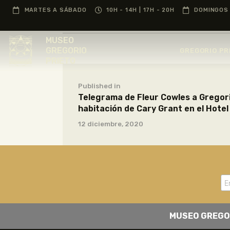
MARTES A SÁBADO
10H - 14H | 17H - 20H
DOMINGOS 
MUSEO
GREGORIO
GREGORIO PR
PRIETO
Published in
Telegrama de Fleur Cowles a Gregori
habitación de Cary Grant en el Hotel
12 diciembre, 2020
MUSEO GREGO