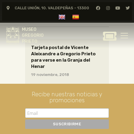
CALLE UNIÓN, 10. VALDEPEÑAS - 13300
CARTAS01_08_015
MUSEO
GREGORIO
MUSEO
PRIETO
GREGORIO
PRIETO
Tarjeta postal de Vicente
GREGORIO PRIETO
Aleixandre a Gregorio Prieto
MUSEO
para verse en la Granja del
Henar
ARCHIVO
19 noviembre, 2018
CERTAMEN DE DIBUJO
FUNDACIÓN
Recibe nuestras noticias y
TIENDA
promociones
NOTICIAS