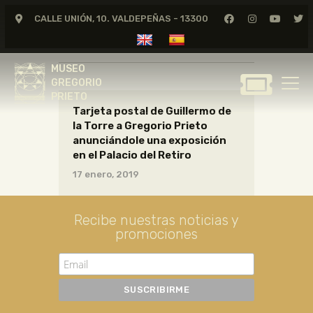
CALLE UNIÓN, 10. VALDEPEÑAS - 13300
CARTAS18_09_006
MUSEO
GREGORIO
MUSEO
PRIETO
GREGORIO
PRIETO
Tarjeta postal de Guillermo de
GREGORIO PRIETO
la Torre a Gregorio Prieto
MUSEO
anunciándole una exposición
en el Palacio del Retiro
ARCHIVO
17 enero, 2019
CERTAMEN DE DIBUJO
FUNDACIÓN
Recibe nuestras noticias y
TIENDA
promociones
NOTICIAS