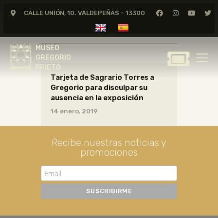
CALLE UNIÓN, 10. VALDEPEÑAS - 13300
CARTAS18_10_047
MUSEO
GREGORIO
MUSEO
PRIETO
GREGORIO
PRIETO
Tarjeta de Sagrario Torres a
GREGORIO PRIETO
Gregorio para disculpar su
MUSEO
ausencia en la exposición
ARCHIVO
14 enero, 2019
CERTAMEN DE DIBUJO
FUNDACIÓN
Recibe nuestras noticias y
promociones
TIENDA
NOTICIAS